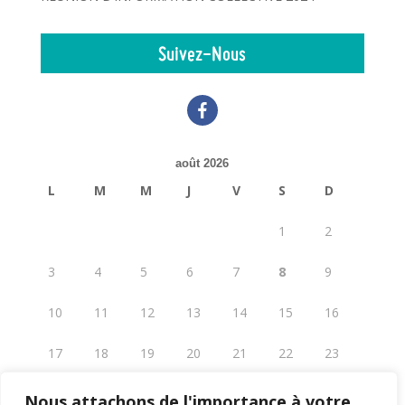
Suivez-Nous
facebook
août 2026
L
M
M
J
V
S
D
1
2
3
4
5
6
7
8
9
10
11
12
13
14
15
16
17
18
19
20
21
22
23
24
25
26
27
28
29
30
Nous attachons de l'importance à votre