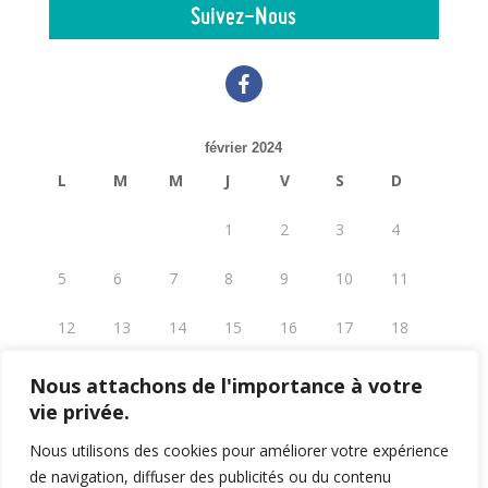
Suivez-Nous
facebook
février 2024
L
M
M
J
V
S
D
1
2
3
4
5
6
7
8
9
10
11
12
13
14
15
16
17
18
19
20
21
22
23
24
25
Nous attachons de l'importance à votre
vie privée.
26
27
28
29
Nous utilisons des cookies pour améliorer votre expérience
« Jan
Jan »
de navigation, diffuser des publicités ou du contenu