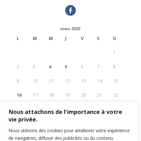
facebook
mars 2020
L
M
M
J
V
S
D
1
2
3
4
5
6
7
8
9
10
11
12
13
14
15
16
17
18
19
20
21
22
23
24
25
26
27
28
29
Nous attachons de l'importance à votre
vie privée.
30
31
Nous utilisons des cookies pour améliorer votre expérience
« Fév
Juil »
de navigation, diffuser des publicités ou du contenu